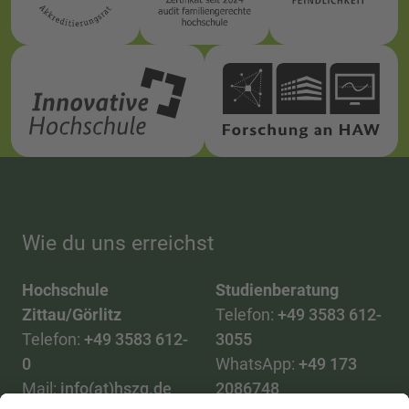
Wie du uns erreichst
Hochschule
Studienberatung
Zittau/Görlitz
Telefon:
+49 3583 612-
Telefon:
+49 3583 612-
3055
0
WhatsApp:
+49 173
Mail:
info(at)hszg.de
2086748