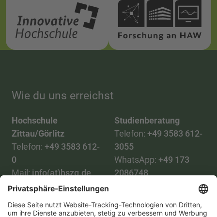
Wie du uns erreichst
Hochschule
Studienberatung
Zittau/Görlitz
Telefon:
+49 3583 612-
Telefon:
+49 3583 612-
3055
0
WhatsApp:
+49 173
Mail:
info(at)hszg.de
2086748
Mail:
stud.info(at)hszg.de