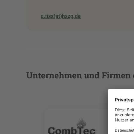
d.fiss(at)hszg.de
Unternehmen und Firmen 