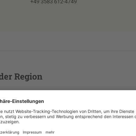
+49 3583 612-4749
der Region