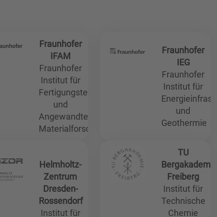
Fraunhofer
Fraunhofer
IFAM
IEG
Fraunhofer
Fraunhofer
Institut für
Institut für
Fertigungstechnik
Energieinfrast
und
und
Angewandte
Geothermie
Materialforschung
TU
Helmholtz-
Bergakademi
Zentrum
Freiberg
Dresden-
Institut für
Rossendorf
Technische
Institut für
Chemie