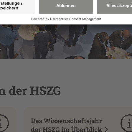
n der HSZG
Das Wissenschaftsjahr
der HSZG im Überblick