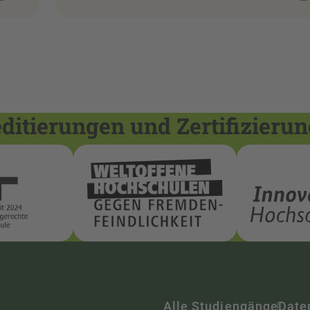
itierungen und Zertifizieru
Alle Studiengänge
Date