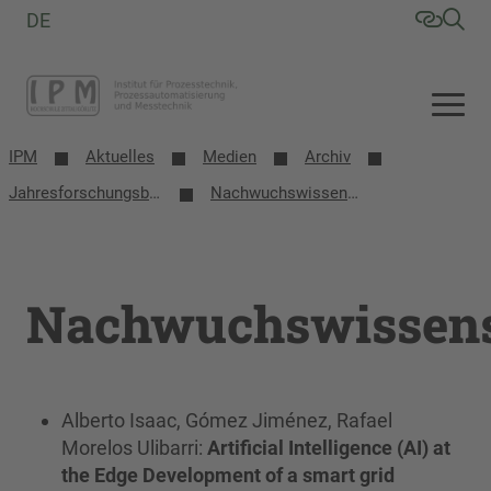
DE
IPM
Aktuelles
Medien
Archiv
Jahresforschungsbericht 2021
Nachwuchswissenschaftler
Nachwuchswissens
Alberto Isaac, Gómez Jiménez, Rafael
Morelos Ulibarri:
Artificial Intelligence (AI) at
the Edge Development of a smart grid