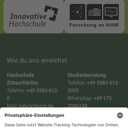
Wie du uns erreichst
Hochschule
Studienberatung
Zittau/Görlitz
Telefon:
+49 3583 612-
Telefon:
+49 3583 612-
3055
0
WhatsApp:
+49 173
Mail:
info(at)hszg.de
2086748
Mail:
stud.info(at)hszg.de