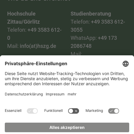
Hochschule
Studienberatung
Zittau/Görlitz
Telefon:
+49 3583 612-
Telefon:
+49 3583 612-
3055
0
WhatsApp:
+49 173
Mail:
info(at)hszg.de
2086748
Mail:
stud.info(at)hszg.de
Alle Studiengänge
Datenschutz
Transparenzgesetz
Kontakt
Lageplan
Impressum
Barrierefreiheit
Presse