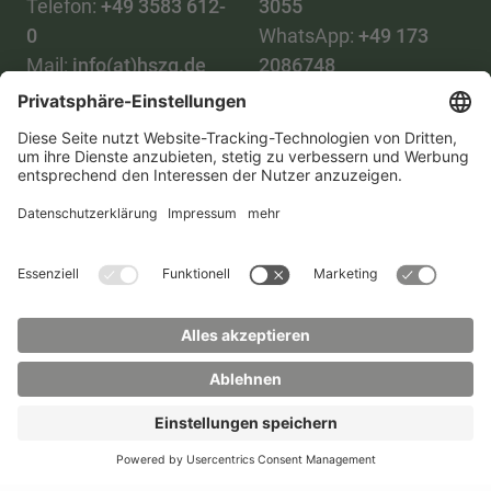
Telefon:
+49 3583 612-
3055
0
WhatsApp:
+49 173
Mail:
info(at)hszg.de
2086748
Mail:
stud.info(at)hszg.de
Alle Studiengänge
Datenschutz
Transparenzgesetz
Kontakt
Lageplan
Impressum
Barrierefreiheit
Presse