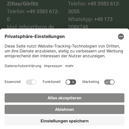
Zittau/Görlitz
Telefon:
+49 3583 612-
Telefon:
+49 3583 612-
3055
0
WhatsApp:
+49 173
Mail:
info(at)hszg.de
2086748
Mail:
stud.info(at)hszg.de
Alle Studiengänge
Datenschutz
Transparenzgesetz
Kontakt
Lageplan
Impressum
Barrierefreiheit
Presse