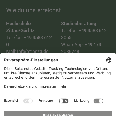
Wie du uns erreichst
Hochschule
Studienberatung
Zittau/Görlitz
Telefon:
+49 3583 612-
Telefon:
+49 3583 612-
3055
0
WhatsApp:
+49 173
Mail:
info(at)hszg.de
2086748
Mail:
stud.info(at)hszg.de
Alle Studiengänge
Datenschutz
Transparenzgesetz
Kontakt
Lageplan
Impressum
Barrierefreiheit
Presse