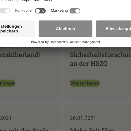
.2021
10.06.2021
tudiert es sich im
Nukleare
zahlbarland!
Sicherheitsforschu
an der HSZG
rlesen
Weiterlesen
.2021
26.01.2021
en mit der Saale
Mehr Zeit fürs