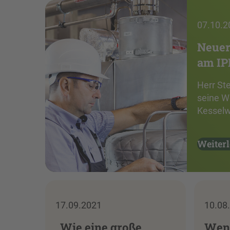
07.10.2
Neuer
am I
Herr Ste
seine W
Kesselw
Weiter
17.09.2021
10.08
„Wie eine große
Wenn