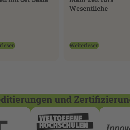
Wesentliche
rlesen
Weiterlesen
itierungen und Zertifizieru