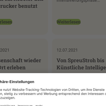
Intensivierungsphase…
rucker benutzt
Weiterlesen
rlesen
.2021
12.07.2021
enschaft wieder
Von SpreuStroh bis
Ort erleben
Künstliche Intellig
rlesen
Weiterlesen