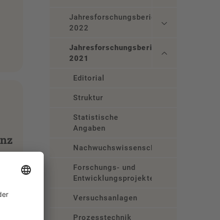
Jahresforschungsbericht
2022
Jahresforschungsbericht
2021
Editorial
Struktur
Statistische
Angaben
enz
Nachwuchswissenschaftler
Forschungs- und
Entwicklungsprojekte
Versuchsanlagen
Prozesstechnik