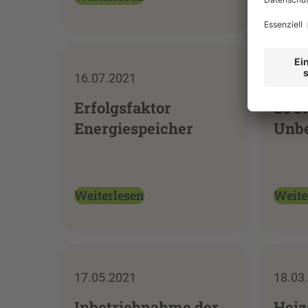
16.07.2021
24.06
Erfolgsfaktor
So s
Energiespeicher
Unbe
Weiterlesen
Weite
17.05.2021
18.03
Inbetriebnahme der
Heiz