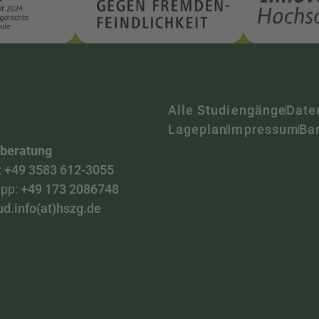
Alle Studiengänge
Date
Lageplan
Impressum
Bar
nberatung
:
+49 3583 612-3055
pp:
+49 173 2086748
ud.info(at)hszg.de