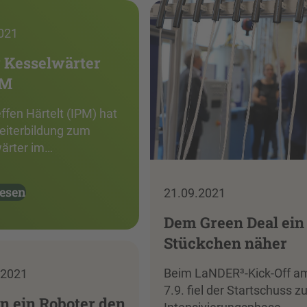
021
 Kesselwärter
PM
ffen Härtelt (IPM) hat
eiterbildung zum
ärter im…
lesen
21.09.2021
Dem Green Deal ein
Stückchen näher
Beim LaNDER³-Kick-Off a
.2021
7.9. fiel der Startschuss zu
 ein Roboter den