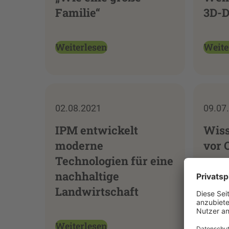
Familie“
3D-D
Weiterlesen
Weite
02.08.2021
09.07
IPM entwickelt
Wiss
moderne
vor 
Technologien für eine
nachhaltige
Landwirtschaft
Weiterlesen
Weite