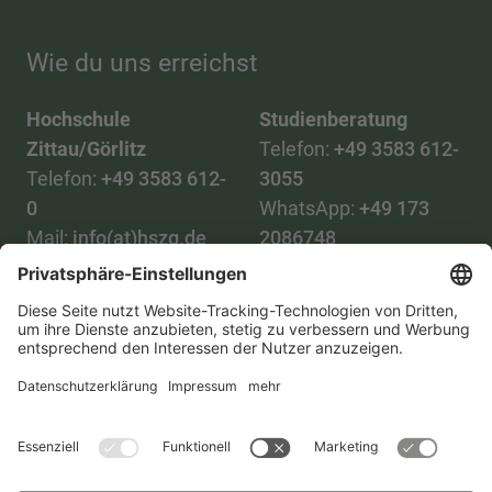
Wie du uns erreichst
Hochschule
Studienberatung
Zittau/Görlitz
Telefon:
+49 3583 612-
Telefon:
+49 3583 612-
3055
0
WhatsApp:
+49 173
Mail:
info(at)hszg.de
2086748
Mail:
stud.info(at)hszg.de
Alle Studiengänge
Datenschutz
Transparenzgesetz
Kontakt
Lageplan
Impressum
Barrierefreiheit
Presse