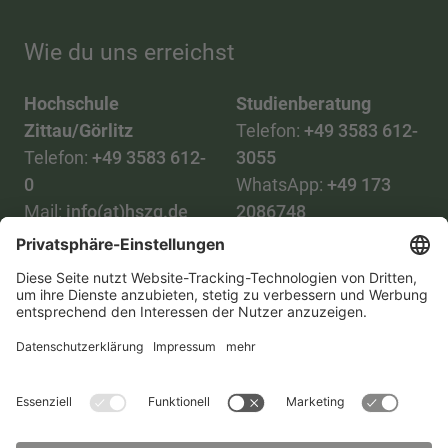
Wie du uns erreichst
Hochschule
Studienberatung
Zittau/Görlitz
Telefon:
+49 3583 612-
Telefon:
+49 3583 612-
3055
0
WhatsApp:
+49 173
Mail:
info(at)hszg.de
2086748
Mail:
stud.info(at)hszg.de
Alle Studiengänge
Datenschutz
Transparenzgesetz
Kontakt
Lageplan
Impressum
Barrierefreiheit
Presse