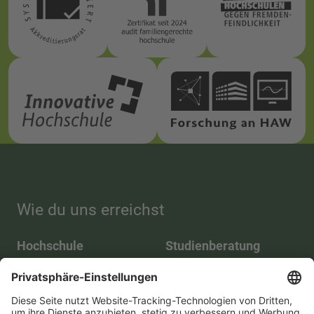
Wie du uns erreichst
Hochschule
Studienberatung
Zittau/Görlitz
Telefon:
+49 3583 612-
Telefon:
+49 3583 612-
3055
0
WhatsApp:
+49 173