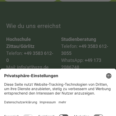
Wie du uns erreichst
Hochschule
Studienberatung
Zittau/Görlitz
Telefon:
+49 3583 612-
Telefon:
+49 3583 612-
3055
0
WhatsApp:
+49 173
Mail:
info(at)hszg.de
2086748
Mail:
stud.info(at)hszg.de
Alle Studiengänge
Datenschutz
Transparenzgesetz
Kontakt
Lageplan
Impressum
Barrierefreiheit
Presse