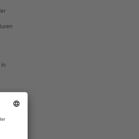
der
turen
 in