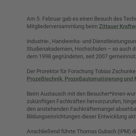
Am 5. Februar gab es einen Besuch des Techn
Mitgliederversammlung beim
Zittauer Kraftw
Industrie-, Handwerks- und Dienstleistungs
Studienakademien, Hochschulen – so auch die
dem 1998 gegründeten, seit 2007 gemeinnüt
Der Prorektor für Forschung Tobias Zschunk
Prozeßtechnik, Prozeßautomatisierung und 
Beim Austausch mit den Besucher*innen wurde
zukünftigen Fachkräften hervorzurufen, hin
den anstehenden Fachkräftemangel absehbar s
Bildungseinrichtungen dieser Entwicklung ak
Anschließend führte Thomas Gubsch (IPM) d