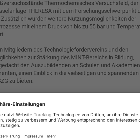
Großversuchsstände Thermochemisches Versuchsfeld, der
sselanlage THERESA mit dem Forschungsschwerpunkt 
. Zusätzlich wurden weitere Nutzungsmöglichkeiten der
ozesse mit einem Druck von bis zu 55 bar und Tempera
rt.
n Mitgliedern des Technologiefördervereins und den
ichkeiten zur Stärkung des MINT-Bereichs in Bildung,
angedacht den Auszubildenden an Schulen und Akademien
ten, einen Einblick in die vielseitigen und spannenden
ZG zu bieten.