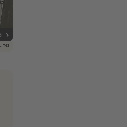
3
le: TGZ