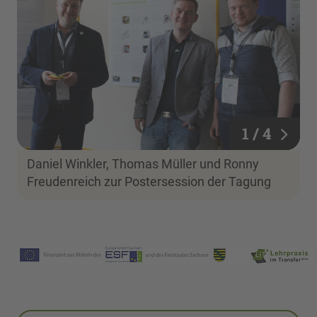
1 / 4
1 / 4
Daniel Winkler, Thomas Müller und Ronny
Freudenreich zur Postersession der Tagung