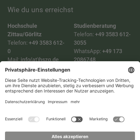
Wie du uns erreichst
Hochschule
Studienberatung
Zittau/Görlitz
Telefon:
+49 3583 612-
Telefon:
+49 3583 612-
3055
0
WhatsApp:
+49 173
Mail:
info(at)hszg.de
2086748
Mail:
stud.info(at)hszg.de
Alle Studiengänge
Datenschutz
Transparenzgesetz
Kontakt
Lageplan
Impressum
Barrierefreiheit
Presse