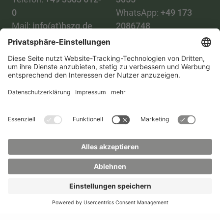
0
WhatsApp:
+49 173
Mail:
info(at)hszg.de
2086748
Mail:
stud.info(at)hszg.de
Alle Studiengänge
Datenschutz
Transparenzgesetz
Kontakt
Lageplan
Impressum
Barrierefreiheit
Presse