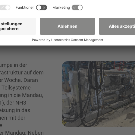
umpe in der
rastruktur auf dem
ser Woche. Daran
r Teilsysteme
ng in die Mandau,
), der NH3-
isung in das
nen mit der
e
der Mandau. Neben