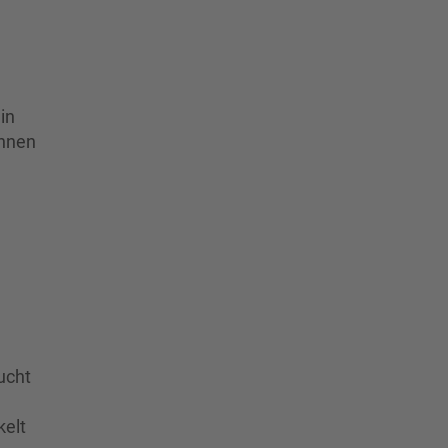
in
onnen
n
ucht
elt