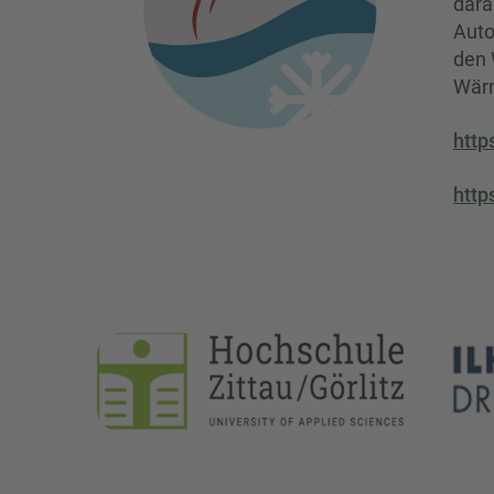
dara
Auto
den 
Wärm
http
http