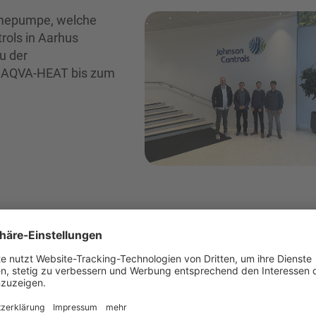
rmepumpe, welche
ols in Aarhus
u der
kt AQVA-HEAT bis zum
te das Abfahren
Ammoniak-Wärmepumpe
achweis der für den
Parameter (Leistung,
senkenseite) der