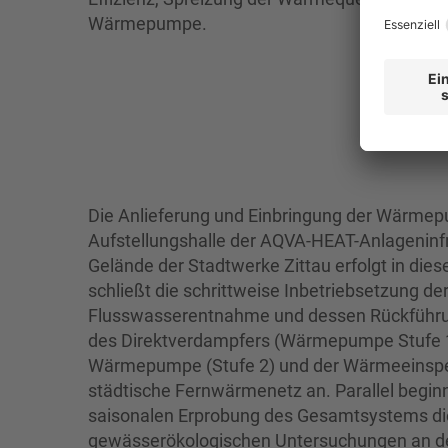
Wärmepumpe.
Die Anlieferung und Einbringung der Wärmep
Aufstellungshalle der AQVA-HEAT-Anlageninf
Gelände der Stadtwerke Zittau erfolgt in die
schließt die schrittweise Inbetriebsetzung de
Flusswasserentnahme und dessen Rückführu
des Direktverdampfers (Wärmepumpe Stufe 1
Wärmepumpe (Stufe 2) und der Wärmeeinspe
städtische Fernwärmenetz an. Parallel begin
saisonalen Erprobung des Gesamtsystems di
gewässerökologischen Untersuchungen an 