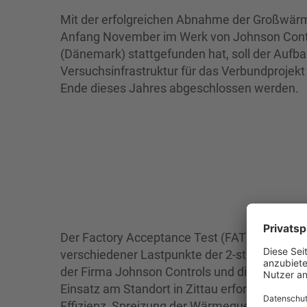
Mit der erfolgreichen Abnahme der Großwä
Anfang November im Werk von Johnson Contr
(Dänemark) stattgefunden hat, soll der Aufba
Versuchsinfrastruktur für das Verbundproje
Ende dieses Jahres abgeschlossen werden.
Der Factory Acceptance Test (FAT) beinhalte
verschiedener Lastpunkte der 2-stufigen 
der Firma Johnson Controls und dient dem N
Einsatz am Standort in Zittau erforderlichen 
Effizienz, Spreizung der Wärmequellen und –