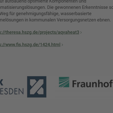
uf aufbauend optimierte Komponenten und
matisierungslösungen. Die gewonnenen Erkenntnisse so
Weg für genehmigungsfähige, wasserbasierte
elösungen in kommunalen Versorgungsnetzen ebnen.
s://theresa.hszg.de/projects/aqvaheat3
s://www.fis.hszg.de/1424.html