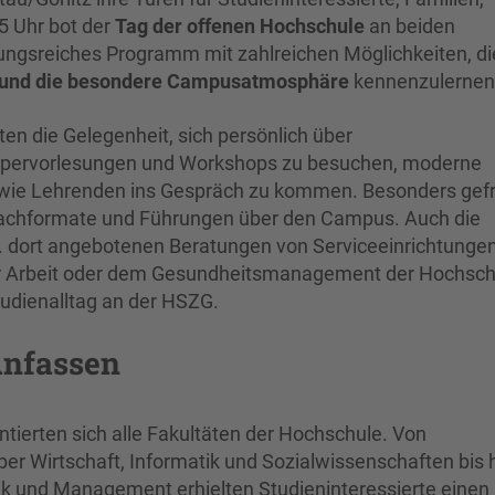
5 Uhr bot der
Tag der offenen Hochschule
an beiden
lungsreiches Programm mit zahlreichen Möglichkeiten, di
 und die besondere Campusatmosphäre
kennenzulernen
n die Gelegenheit, sich persönlich über
uppervorlesungen und Workshops zu besuchen, moderne
owie Lehrenden ins Gespräch zu kommen. Besonders gef
machformate und Führungen über den Campus. Auch die
a. dort angebotenen Beratungen von Serviceeinrichtunge
r Arbeit oder dem Gesundheitsmanagement der Hochsch
tudienalltag an der HSZG.
Anfassen
tierten sich alle Fakultäten der Hochschule. Von
er Wirtschaft, Informatik und Sozialwissenschaften bis 
 und Management erhielten Studieninteressierte einen