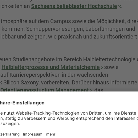
ichkeiten an
Sachsens beliebtester Hochschule
.
Atmosphäre auf dem Campus sowie die Möglichkeit, direk
u kommen. Schnuppervorlesungen, Laborführungen und
bbar und zeigten, wie praxisnah und zukunftsorientiert
euen Studienangebote im Bereich Halbleitertechnologie 
e
Halbleiterprozesse und Materialchemie
sowie
lt auf Karriereperspektiven in der wachsenden
 Silicon Saxony, vorbereiten. Darüber hinaus informierte
t
Orientierungsstudium Management
, das
hkeit bietet, ihre Interessen zu schärfen und fundiert in 
arten.
pektive, wie beispielsweise im Lehramt, im internationa
dern wie Nachhaltigkeit und Digitalisierung, stießen au