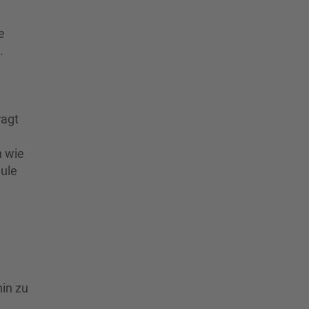
e
.
ragt
n wie
ule
hin zu