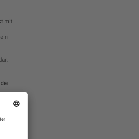
t mit
 ein
dar.
 die
ein
len
f