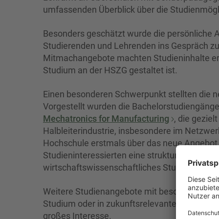
umfassenden Überblick über die Studienmögl
Besonders geschätzt wurde die persönliche 
Studierenden und Lehrenden ins Gespräch z
Mitmachangebote machten Studieninhalte erle
Studium an der HSZG gestaltet ist.
Einen besonderen Schwerpunkt stellten die n
Vorgestellt wurden die Bachelorstudiengäng
Mechatronics for Manufacturing
, die gezie
Halbleiterindustrie, insbesondere im Netzwerk
Hochschule erstmals über das neue Angebo
Studieninteressierten eine strukturierte Möglic
wirtschaftswissenschaftliches Studium zu st
Weitere Studienangebote mit besonderer Pers
Studium oder in zukunftsrelevanten Themenfel
großes Interesse.