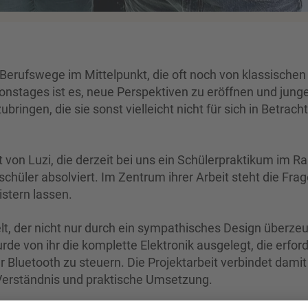
Berufswege im Mittelpunkt, die oft noch von klassischen
ionstages ist es, neue Perspektiven zu eröffnen und jung
ingen, die sie sonst vielleicht nicht für sich in Betracht
it von Luzi, die derzeit bei uns ein Schülerpraktikum im 
chüler absolviert. Im Zentrum ihrer Arbeit steht die Frag
stern lassen.
t, der nicht nur durch ein sympathisches Design überzeu
de von ihr die komplette Elektronik ausgelegt, die erford
Bluetooth zu steuern. Die Projektarbeit verbindet damit
 Verständnis und praktische Umsetzung.