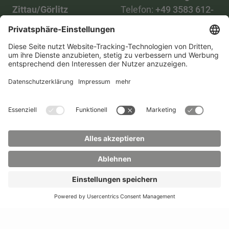
Zittau/Görlitz
Telefon:
+49 3583 612-
Telefon:
+49 3583 612-
3055
0
WhatsApp:
+49 173
Mail:
info(at)hszg.de
2086748
Mail:
stud.info(at)hszg.de
Alle Studiengänge
Datenschutz
Transparenzgesetz
Kontakt
Lageplan
Impressum
Barrierefreiheit
Presse