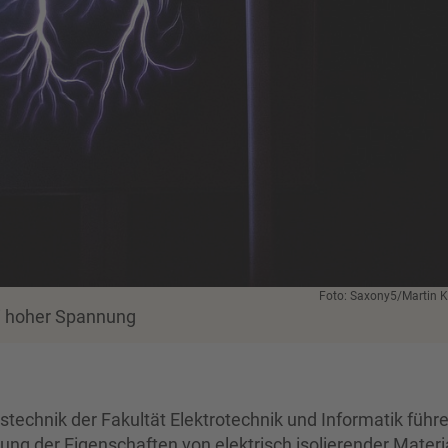
Foto: Saxony5/Martin 
i hoher Spannung
echnik der Fakultät Elektrotechnik und Informatik führ
ung der Eigenschaften von elektrisch isolierender Materi