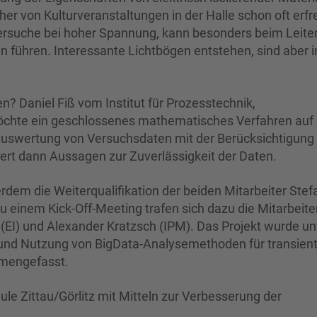
er von Kulturveranstaltungen in der Halle schon oft erfr
Versuche bei hoher Spannung, kann besonders beim Leite
n führen. Interessante Lichtbögen entstehen, sind aber i
n? Daniel Fiß vom Institut für Prozesstechnik,
chte ein geschlossenes mathematisches Verfahren auf 
 Auswertung von Versuchsdaten mit der Berücksichtigung
ert dann Aussagen zur Zuverlässigkeit der Daten.
rdem die Weiterqualifikation der beiden Mitarbeiter Stef
Zu einem Kick-Off-Meeting trafen sich dazu die Mitarbeite
 (EI) und Alexander Kratzsch (IPM). Das Projekt wurde un
und Nutzung von BigData-Analysemethoden für transien
mmengefasst.
le Zittau/Görlitz mit Mitteln zur Verbesserung der