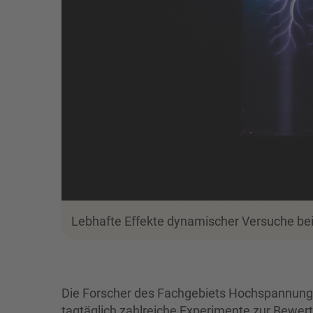
Lebhafte Effekte dynamischer Versuche be
Die Forscher des Fachgebiets Hochspannungst
tagtäglich zahlreiche Experimente zur Bewert