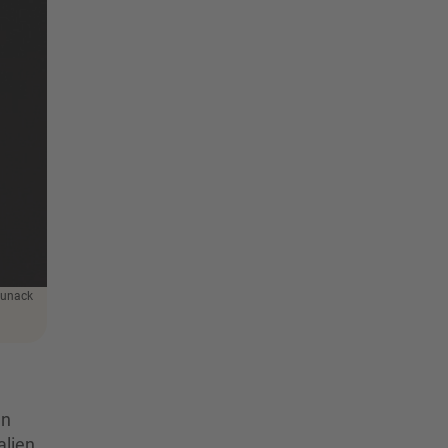
Kunack
en
alien