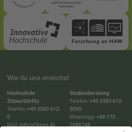
Wie du uns erreichst
Hochschule
Studienberatung
Zittau/Görlitz
Telefon:
+49 3583 612-
Telefon:
+49 3583 612-
3055
0
WhatsApp:
+49 173
Mail:
info(at)hszg.de
2086748