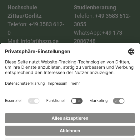
Hochschule
Studienberatung
Zittau/Görlitz
Telefon:
+49 3583 612-
Telefon:
+49 3583 612-
3055
0
WhatsApp:
+49 173
Mail:
info(at)hszg.de
2086748
Mail:
stud.info(at)hszg.de
Alle Studiengänge
Datenschutz
Transparenzgesetz
Kontakt
Lageplan
Impressum
Barrierefreiheit
Presse