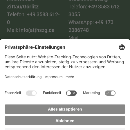
Zittau/Görlitz
Telefon:
+49 3583 612-
Telefon:
+49 3583 612-
3055
0
WhatsApp:
+49 173
Mail:
info(at)hszg.de
2086748
Mail:
stud.info(at)hszg.de
Alle Studiengänge
Datenschutz
Transparenzgesetz
Kontakt
Lageplan
Impressum
Barrierefreiheit
Presse