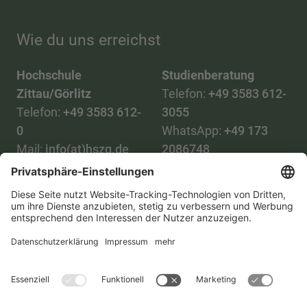
Wie du uns erreichst
Hochschule
Studienberatung
Zittau/Görlitz
Telefon:
+49 3583 612-
Telefon:
+49 3583 612-
3055
0
WhatsApp:
+49 173
Mail:
info(at)hszg.de
2086748
Mail:
stud.info(at)hszg.de
Alle Studiengänge
Datenschutz
Transparenzgesetz
Kontakt
Lageplan
Impressum
Barrierefreiheit
Presse