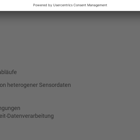
abläufe
sion heterogener Sensordaten
ingungen
eit-Datenverarbeitung