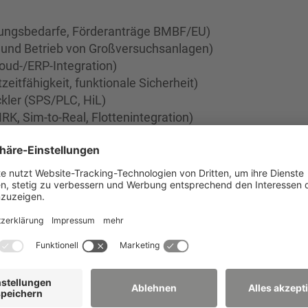
chungsbedarfe, Förderanträge BMBF/EU)
 und Betrieb von Großversuchsanlagen)
loud-/ERP-Integration)
zeitfähigkeit, funktionale Sicherheit)
kler (SPS/PLC, HiL)
RK, Sim-to-Real, Flottenintegration)
rung
 High-Level-Frameworks)