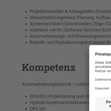
Projektentwickler & Antragsteller (Fors
Versuchsfeld-Ingenieur (Planung, Aufbau
Systemarchitekt (Schnittstellen, Edge-/C
Validierer von KI-/Software-Services (Echt
Automatisierungs- und Steuerungsentwic
Robotik- und Digitalisierungskonzepter (M
Kompetenz
Automatisierungstechnik / Leittechnik:
SPS/PLC-Projektierung und -Programmie
Hybride Systemarchitekturen (Feldbus +
OPC UA