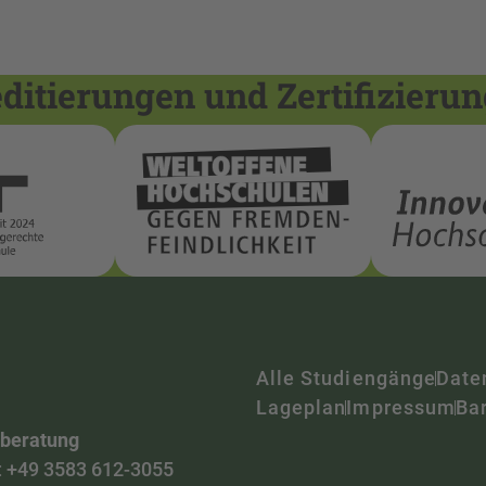
itierungen und Zertifizieru
Alle Studiengänge
Date
Lageplan
Impressum
Bar
nberatung
:
+49 3583 612-3055