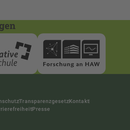
ngen
nschutz
Transparenzgesetz
Kontakt
rierefreiheit
Presse