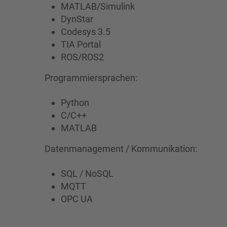
MATLAB/Simulink
DynStar
Codesys 3.5
TIA Portal
ROS/ROS2
Programmiersprachen:
Python
C/C++
MATLAB
Datenmanagement / Kommunikation:
SQL / NoSQL
MQTT
OPC UA