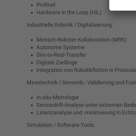
Profinet
Hardware in the Loop (HiL)
Industrielle Robotik / Digitalisierung:
Mensch-Roboter-Kollaboration (MRK)
Autonome Systeme
Sim-to-Real-Transfer
Digitale Zwillinge
Integration von Robotikflotten in Prozess
Messtechnik / Sensorik:- Validierung und Fu
In-situ-Metrologie
Sensordrift-Analyse unter extremen Bed
Latenzanalyse und -minimierung in Echtz
Simulation / Software-Tools: