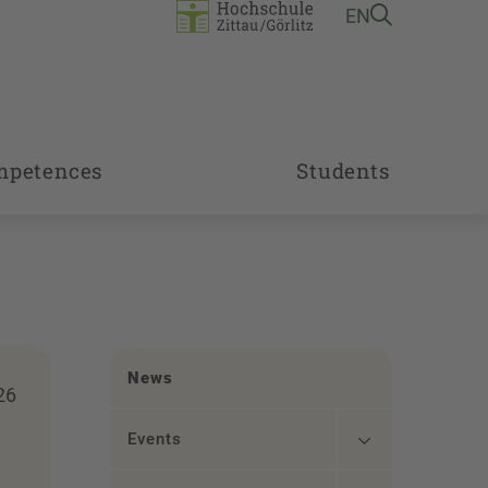
EN
mpetences
Students
News
26
Events