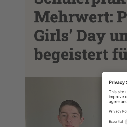
Mehrwert: P
Girls’ Day u
begeistert f