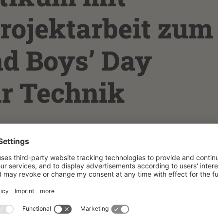
rojektarbeit zum
nd Boys’ Day
ür Technik