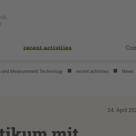
recent activities
Co
on and Measurement Technology
recent activities
News
24. April 20
tikum mit