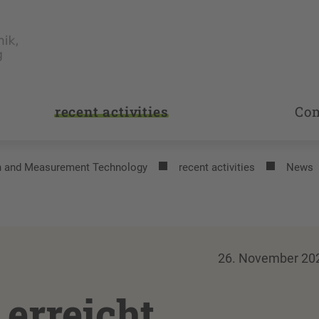
recent activities
Co
on and Measurement Technology
recent activities
News
26. November 20
erreicht