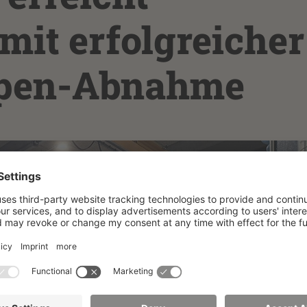
mit erfolgreicher
en-Abnahme