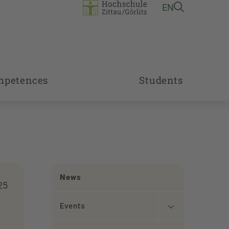
EN
mpetences
Students
News
25
Events