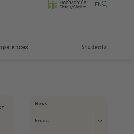
EN
mpetences
Students
News
25
Events