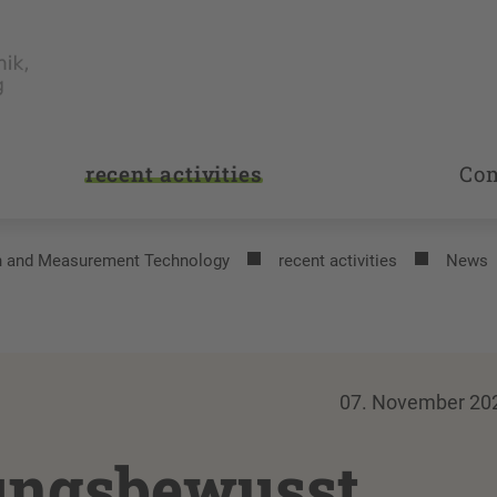
recent activities
Co
on and Measurement Technology
recent activities
News
07. November 20
ungsbewusst