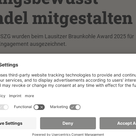
del mitgestalten
HSZG wurden beim Lausitzer Braunkohle Award 2025 für
 Engagement ausgezeichnet.