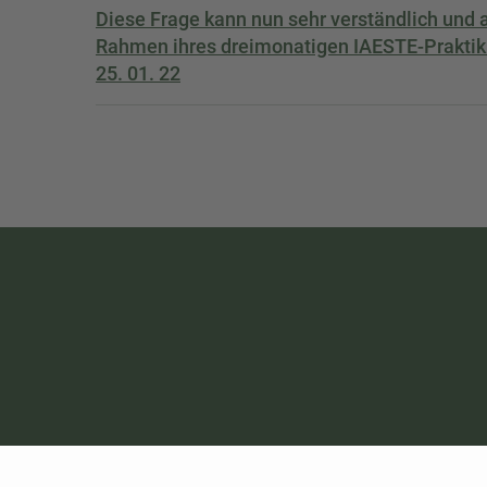
Diese Frage kann nun sehr verständlich und a
Rahmen ihres dreimonatigen IAESTE-Prakt
25. 01. 22