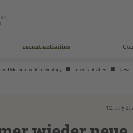
recent activities
Co
on and Measurement Technology
recent activities
News
12. July 20
mmer wieder neue