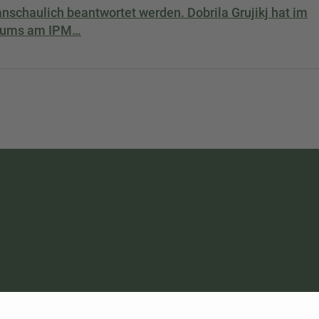
nschaulich beantwortet werden. Dobrila Grujikj hat im
ikums am IPM…