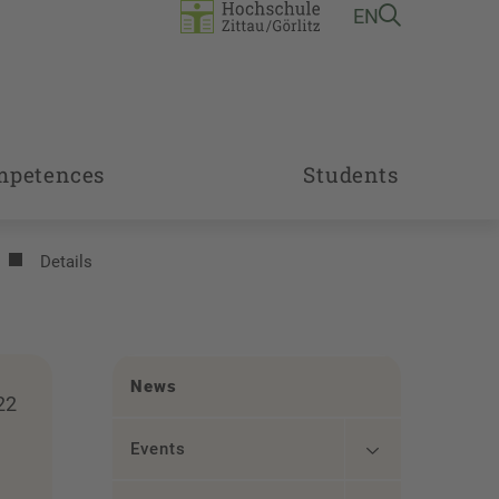
EN
mpetences
Students
Details
News
22
Events