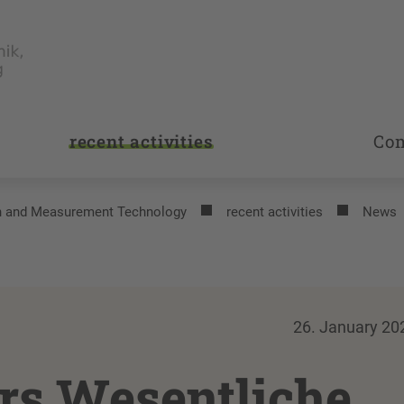
recent activities
Co
on and Measurement Technology
recent activities
News
26. January 20
ürs Wesentliche