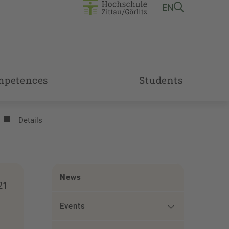
EN
mpetences
Students
Details
News
21
Events