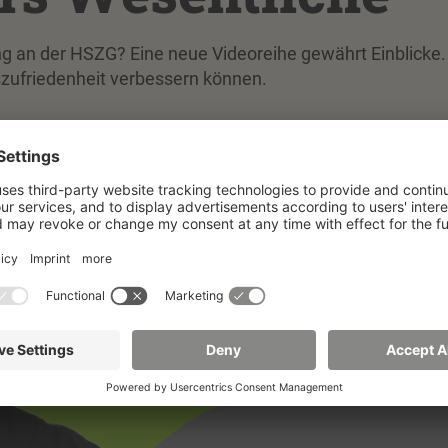
ng an der HSZG? Eine neue Videoreihe gewährt Einblicke.
tszufriedenheit verbessern können.