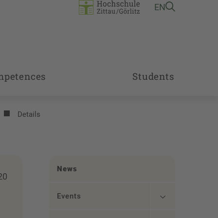
EN
mpetences
Students
Details
News
20
Events