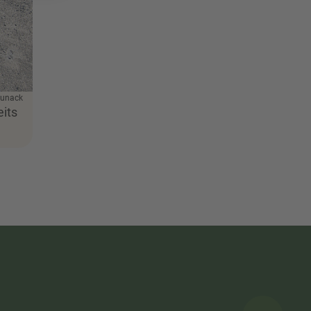
Kunack
eits