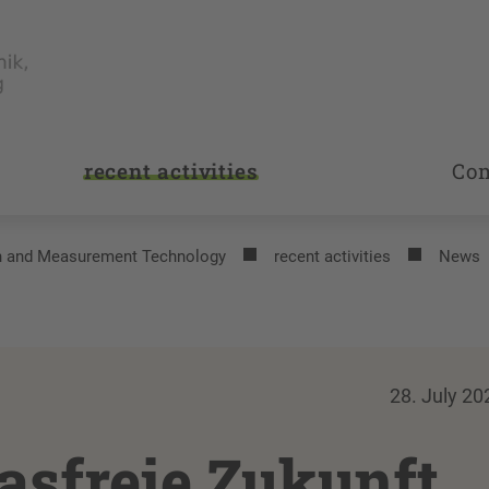
recent activities
Co
on and Measurement Technology
recent activities
News
28. July 20
asfreie Zukunft