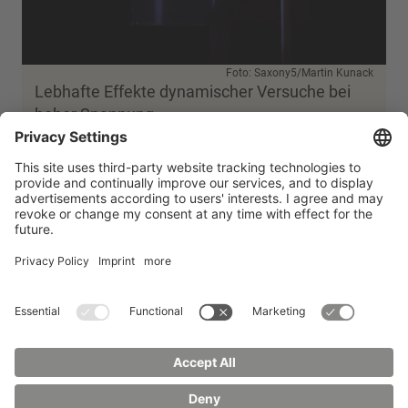
Foto: Saxony5/Martin Kunack
Lebhafte Effekte dynamischer Versuche bei
hoher Spannung